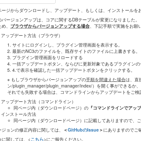
ページからダウンロードし、アップデート、もしくは、インストールを
のバージョンアップは、コアに関するDBテーブルが変更になりました。
ため、
ブラウザからバージョンアップする場合
、下記手順で実施をお願
アップデート方法（ブラウザ）
1. サイトにログインし、プラグイン管理画面を表示する。
2. 最新のNC3のファイルを、既存サイトのファイルに上書きする。
3. プラグイン管理画面をリロードする
4. 一括アップデートボタン、ならびに更新対象であるプラグイン
5. 4.で表示を確認した一括アップデートボタンをクリックする。
※ もしブラウザからバージョンアップの
手順を間違えた場合
は、直接
ン/plugin_manager/plugin_manager/index/）を開く事がで
それでも失敗する場合は、コマンドラインからアップデートをご検
アップデート方法（コマンドライン）
同ページ内（ダウンロードページ）の
『コマンドラインでアッ
インストール方法
同ページ内（ダウンロードページ）に記載してありますので、
ージョンの修正内容に関しては、
＜
GitHubのIssue
＞
にありますのでご
合に関しては、<
こちら
>にご報告ください。