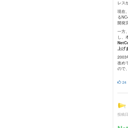
レス
現在
るN
開発
一方、
し、本
Net
上げ
20
改めて
ので
24
投稿日時