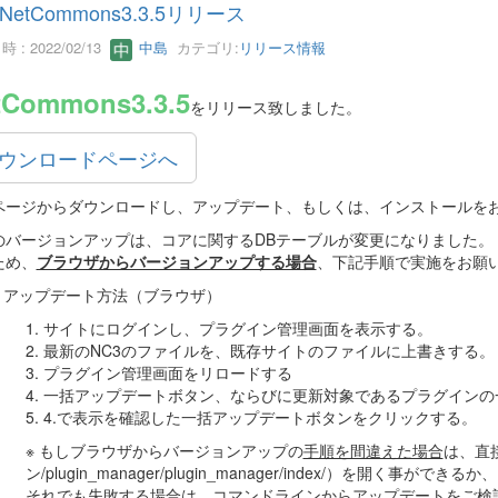
NetCommons3.3.5リリース
 : 2022/02/13
中島
カテゴリ:
リリース情報
tCommons3.3.5
をリリース致しました。
ウンロードページへ
ページからダウンロードし、アップデート、もしくは、インストールを
のバージョンアップは、コアに関するDBテーブルが変更になりました。
ため、
ブラウザからバージョンアップする場合
、下記手順で実施をお願
アップデート方法（ブラウザ）
1. サイトにログインし、プラグイン管理画面を表示する。
2. 最新のNC3のファイルを、既存サイトのファイルに上書きする。
3. プラグイン管理画面をリロードする
4. 一括アップデートボタン、ならびに更新対象であるプラグイン
5. 4.で表示を確認した一括アップデートボタンをクリックする。
※ もしブラウザからバージョンアップの
手順を間違えた場合
は、直接
ン/plugin_manager/plugin_manager/index/）を開く事がで
それでも失敗する場合は、コマンドラインからアップデートをご検