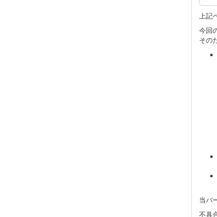
上記
今回
その
当バ
不具