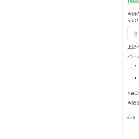
Ne
今回
その
ダ
上記
バー
Net
今後と
6