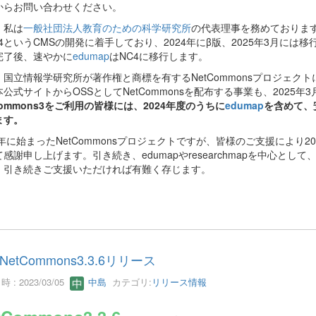
からお問い合わせください。
、私は
一般社団法人教育のための科学研究所
の代表理事を務めておりますが
C4というCMSの開発に着手しており、2024年にβ版、2025年3月に
完了後、速やかに
edumap
はNC4に移行します。
国立情報学研究所が著作権と商標を有するNetCommonsプロジェクトに
公式サイトからOSSとしてNetCommonsを配布する事業も、2025
Commons3をご利用の皆様には、2024年度のうちに
edumap
を含めて、
ます。
03年に始まったNetCommonsプロジェクトですが、皆様のご支援によ
感謝申し上げます。引き続き、edumapやresearchmapを中心と
、引き続きご支援いただければ有難く存じます。
NetCommons3.3.6リリース
 : 2023/03/05
中島
カテゴリ:
リリース情報