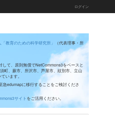
ログイン
人「教育のための科学研究所」
（代表理事・所
て、原則無償でNetCommons3をベースと
須町、蕨市、所沢市、芦屋市、紋別市、立山
いています。
至急edumapに移行することをご検討くださ
ommons3サイト
をご活用ください。