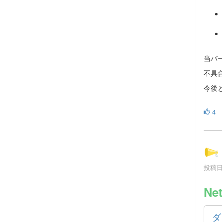
当バ
不具
今後と
4
投稿日時
Ne
ダ