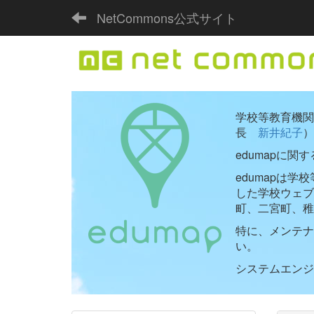
NetCommons公式サイト
学校等教育機関向
長
新井紀子
）
edumapに関
edumapは
した学校ウェ
町、二宮町、稚
特に、メンテナ
い。
システムエンジニ