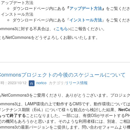
アップデート方法
ダウンロードページ内にある
『
アップデート方法
』
をご覧くだ
インストール方法
ダウンロードページ内にある『
インストール方法
』をご覧くだ
Commons3に対する不具合は、<
こちら
>にご報告ください。
もNetCommonsをどうぞよろしくお願いいたします。
tCommonsプロジェクトの今後のスケジュールについて
 : 2023/10/12
norico
カテゴリ:
リリース情報
もNetCommons3をご愛用くださり、ありがとうございます。プロジ
Commons3は、LAMP環境の上で動作するCMSです。動作環境について
メンテナンス期限（EoL）について様々な観点から検討した結果、
Net
もって終了する
ことになりました。一部には、有償OSがサポートするPHPを
定の機関もあろうかと思います。そのような利用者様には、別途、ご相談い
tCommons3の最新バージョンをご提供します。問い合わせフォームよ