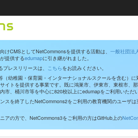
けCMSとしてNetCommonsを提供する活動は、
一般社団法
が提供する
edumap
に引き継がれました。
するプレスリリースは、
こちら
をお読みください。
学校等（幼稚園・保育園・インターナショナルスクールを含む）に対し
ブサイトを提供する事業です。既に鴻巣市、伊東市、東根市、那
内市、桶川市等を中心に820校以上にedumapをご利用いただ
ンスを終了したNetCommons2をご利用の教育機関のユーザは
アの方で、NetCommons3をご利用の方はGitHub上の
NetC