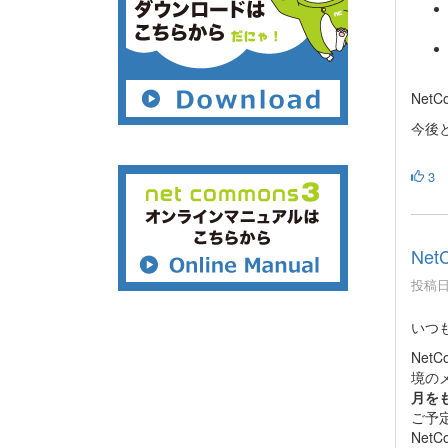
Net
今後と
3
Ne
投稿日時
いつ
Net
境の
月を
ご予
Ne