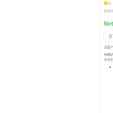
投稿日時
Ne
ダ
上記
今回
その