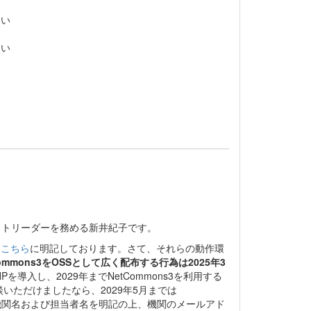
さい
さい
ェクトリーダーを務める新井紀子です。
は
こちら
に明記しております。さて、それらの動作環
Commons3をOSSとして広く配布する行為は2025年3
導入し、2029年までNetCommons3を利用する
ただけましたなら、2029年5月までは
り機関名および担当者名を明記の上、機関のメールアド