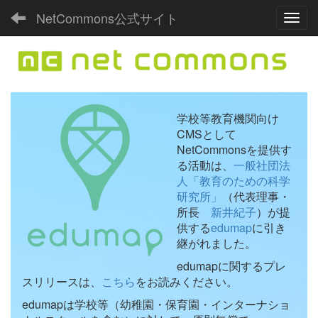
NetCommons公式サイト
Toggl
学校等教育機関向け
CMSとして
NetCommonsを提供す
る活動は、
一般社団法
人「教育のための科学
研究所」
（代表理事・
所長
新井紀子
）が提
供する
edumap
に引き
継がれました。
edumapに関するプレ
スリリースは、
こちら
をお読みください。
edumapは学校等（幼稚園・保育園・インターナショ