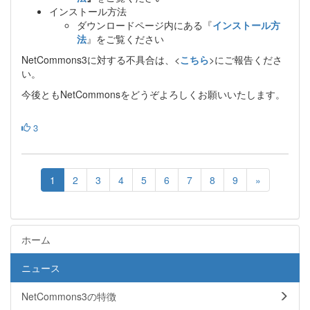
インストール方法
ダウンロードページ内にある『
インストール方
法
』をご覧ください
NetCommons3に対する不具合は、<
こちら
>にご報告くださ
い。
今後ともNetCommonsをどうぞよろしくお願いいたします。
3
1
2
3
4
5
6
7
8
9
»
ホーム
ニュース
NetCommons3の特徴