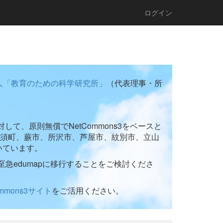
ログイン
人「教育のための科学研究所」
（代表理事・所
て、原則無償でNetCommons3をベースと
須町、蕨市、所沢市、芦屋市、紋別市、立山
いています。
至急edumapに移行することをご検討くださ
ommons3サイト
をご活用ください。