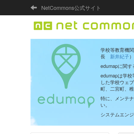
NetCommons公式サイト
学校等教育機関向
長
新井紀子
）
edumapに関
edumapは
した学校ウェ
町、二宮町、稚
特に、メンテナ
い。
システムエンジニ