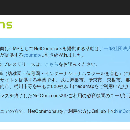
けCMSとしてNetCommonsを提供する活動は、
一般社団法
が提供する
edumap
に引き継がれました。
するプレスリリースは、
こちら
をお読みください。
学校等（幼稚園・保育園・インターナショナルスクールを含む）に対し
ブサイトを提供する事業です。既に鴻巣市、伊東市、東根市、那
内市、桶川市等を中心に820校以上にedumapをご利用いただ
ンスを終了したNetCommons2をご利用の教育機関のユーザは
アの方で、NetCommons3をご利用の方はGitHub上の
NetC