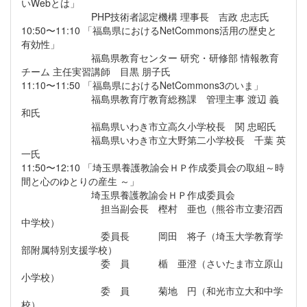
いWebとは」
PHP技術者認定機構 理事長 吉政 忠志氏
10:50〜11:10 「福島県におけるNetCommons活用の歴史と
有効性」
福島県教育センター 研究・研修部 情報教育
チーム 主任実習講師 目黒 朋子氏
11:10〜11:50 「福島県におけるNetCommons3のいま」
福島県教育庁教育総務課 管理主事 渡辺 義
和氏
福島県いわき市立高久小学校長 関 忠昭氏
福島県いわき市立大野第二小学校長 千葉 英
一氏
11:50〜12:10 「埼玉県養護教諭会ＨＰ作成委員会の取組～時
間と心のゆとりの産生 ～」
埼玉県養護教諭会ＨＰ作成委員会
担当副会長 樫村 亜也（熊谷市立妻沼西
中学校）
委員長 岡田 将子（埼玉大学教育学
部附属特別支援学校）
委 員 楯 亜澄（さいたま市立原山
小学校）
委 員 菊地 円（和光市立大和中学
校）