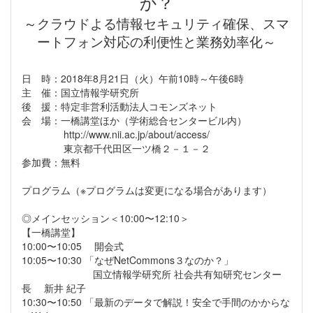
か？
～クラウドよる情報セキュリティ確保、スマ
ートフォン対応の利便性と業務効率化～
日 時：2018年8月21日（火）午前10時～午後6時
主 催：国立情報学研究所
後 援：特定非営利活動法人コモンズネット
会 場：一橋講堂ほか（学術総合センタービル内）
http://www.nii.ac.jp/about/access/
東京都千代田区一ツ橋２－１－２
参加費：無料
プログラム（※プログラムは変更になる場合があります）
◎メインセッション＜10:00〜12:10＞
【一橋講堂】
10:00〜10:05 開会式
10:05〜10:30 「なぜNetCommons３なのか？」
国立情報学研究所 社会共有知研究センター
長 新井 紀子
10:30〜10:50 「最新のデータで解説！安全で手間のかからな