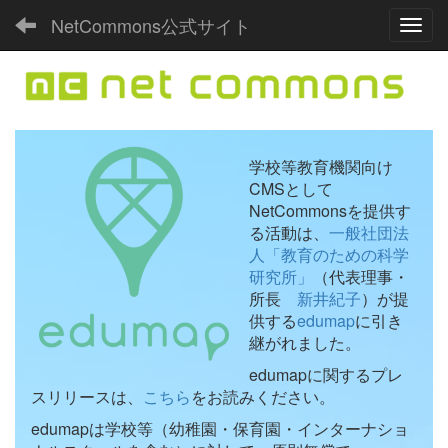
NetCommons公式サイト
Toggl
学校等教育機関向け
CMSとして
NetCommonsを提供す
る活動は、
一般社団法
人「教育のための科学
研究所」
（代表理事・
所長
新井紀子
）が提
供する
edumap
に引き
継がれました。
edumapに関するプレ
スリリースは、
こちら
をお読みください。
edumapは学校等（幼稚園・保育園・インターナショ