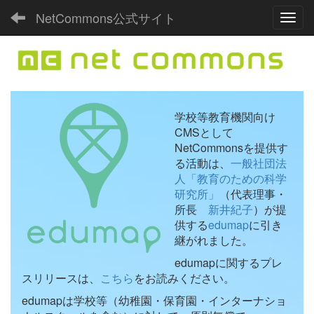
NetCommons公式サイト
Toggl
学校等教育機関向け
CMSとして
NetCommonsを提供す
る活動は、
一般社団法
人「教育のための科学
研究所」
（代表理事・
所長
新井紀子
）が提
供する
edumap
に引き
継がれました。
edumapに関するプレ
スリリースは、
こちら
をお読みください。
edumapは学校等（幼稚園・保育園・インターナショ