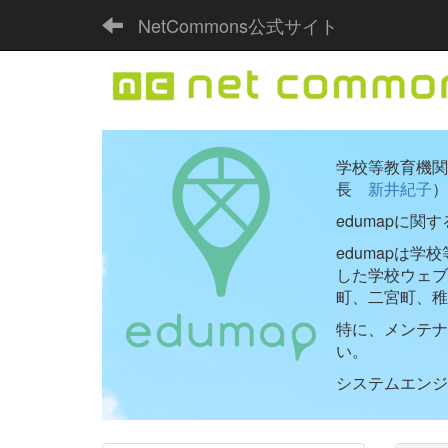
NetCommons公式サイト
学校等教育機関向
長
新井紀子
）
edumapに関
edumapは
した学校ウェ
町、二宮町、稚
特に、メンテナ
い。
システムエンジニ