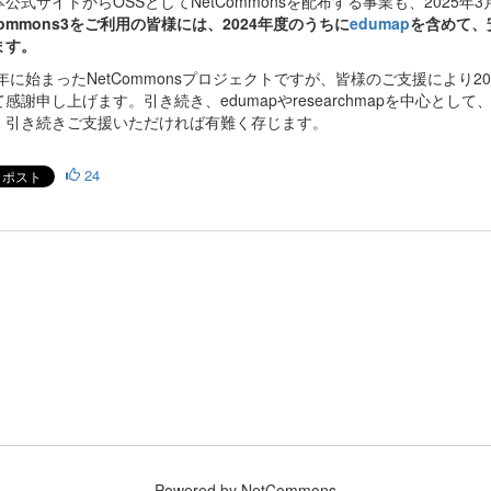
公式サイトからOSSとしてNetCommonsを配布する事業も、2025
Commons3をご利用の皆様には、2024年度のうちに
edumap
を含めて、
ます。
03年に始まったNetCommonsプロジェクトですが、皆様のご支援によ
感謝申し上げます。引き続き、edumapやresearchmapを中心と
、引き続きご支援いただければ有難く存じます。
24
Powered by NetCommons