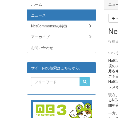
ホーム
ニュ
ニュース
NetCommons3の特徴
N
アーカイブ
投稿日時
お問い合わせ
いつ
Net
境の
サイト内の検索はこちらから。
月を
ご予
Ne
レス
現在
るN
開発
一方、