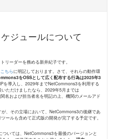
のスケジュールについて
ェクトリーダーを務める新井紀子です。
は
こちら
に明記しております。さて、それらの動作環
Commons3をOSSとして広く配布する行為は2025年3
導入し、2029年までNetCommons3を利用する
ただけましたなら、2029年5月までは
り機関名および担当者名を明記の上、機関のメールアド
、その立場において、NetCommons3の後継であ
は移行ツールも含めて正式版の開発が完了する予定です。
ついては、NetCommons3を最後のバージョンと