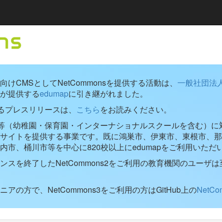
けCMSとしてNetCommonsを提供する活動は、
一般社団法
が提供する
edumap
に引き継がれました。
するプレスリリースは、
こちら
をお読みください。
学校等（幼稚園・保育園・インターナショナルスクールを含む）に対し
ブサイトを提供する事業です。既に鴻巣市、伊東市、東根市、那
内市、桶川市等を中心に820校以上にedumapをご利用いただ
ンスを終了したNetCommons2をご利用の教育機関のユーザは
アの方で、NetCommons3をご利用の方はGitHub上の
NetC