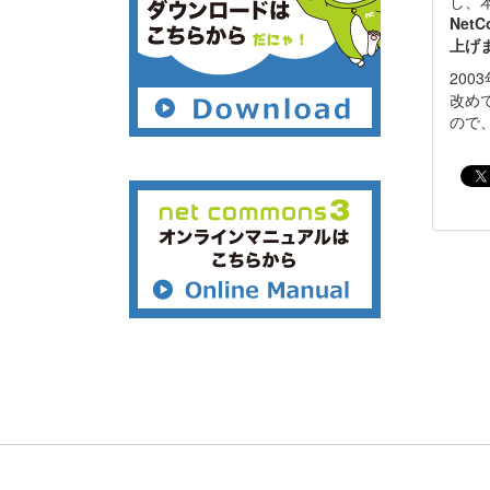
し、本
Net
上げ
20
改めて
ので