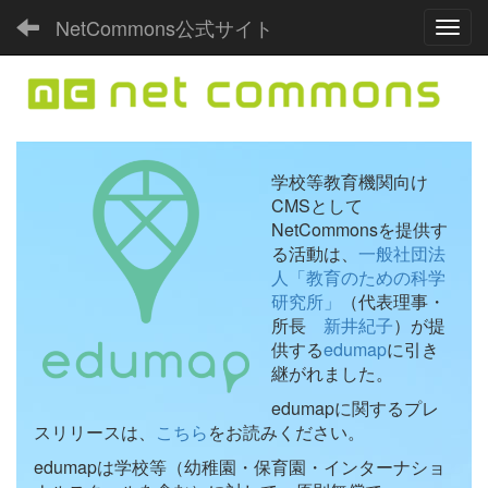
NetCommons公式サイト
Toggl
学校等教育機関向け
CMSとして
NetCommonsを提供す
る活動は、
一般社団法
人「教育のための科学
研究所」
（代表理事・
所長
新井紀子
）が提
供する
edumap
に引き
継がれました。
edumapに関するプレ
スリリースは、
こちら
をお読みください。
edumapは学校等（幼稚園・保育園・インターナショ