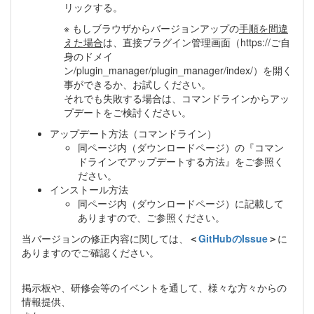
リックする。
※ もしブラウザからバージョンアップの
手順を間違
えた場合
は、直接プラグイン管理画面（https://ご自
身のドメイ
ン/plugin_manager/plugin_manager/index/）を開く
事ができるか、お試しください。
それでも失敗する場合は、コマンドラインからアッ
プデートをご検討ください。
アップデート方法（コマンドライン）
同ページ内（ダウンロードページ）の『コマン
ドラインでアップデートする方法』をご参照く
ださい。
インストール方法
同ページ内（ダウンロードページ）に記載して
ありますので、ご参照ください。
当バージョンの修正内容に関しては、
＜
GitHubのIssue
＞
に
ありますのでご確認ください。
掲示板や、研修会等のイベントを通して、様々な方々からの
情報提供、