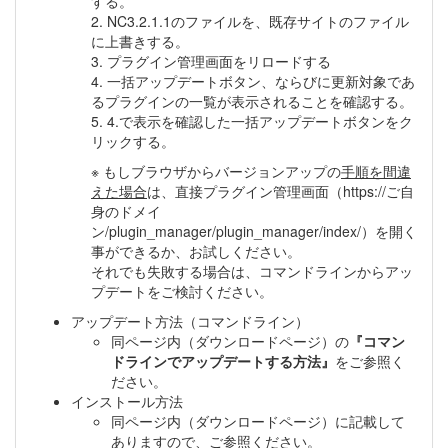
する。
2. NC3.2.1.1のファイルを、既存サイトのファイル
に上書きする。
3. プラグイン管理画面をリロードする
4. 一括アップデートボタン、ならびに更新対象であ
るプラグインの一覧が表示されることを確認する。
5. 4.で表示を確認した一括アップデートボタンをク
リックする。
※ もしブラウザからバージョンアップの
手順を間違
えた場合
は、直接プラグイン管理画面（https://ご自
身のドメイ
ン/plugin_manager/plugin_manager/index/）を開く
事ができるか、お試しください。
それでも失敗する場合は、コマンドラインからアッ
プデートをご検討ください。
アップデート方法（コマンドライン）
同ページ内（ダウンロードページ）の
『コマン
ドラインでアップデートする方法』
をご参照く
ださい。
インストール方法
同ページ内（ダウンロードページ）に記載して
ありますので、ご参照ください。