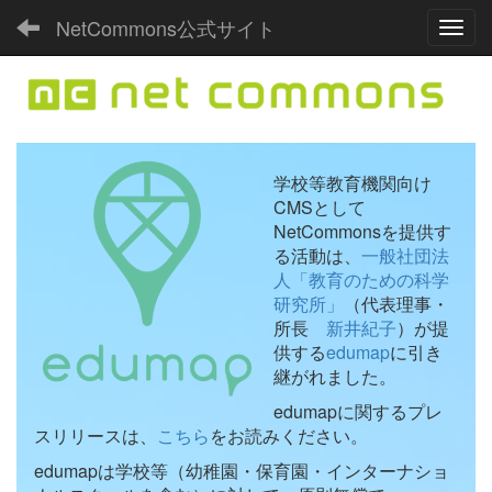
NetCommons公式サイト
Toggl
学校等教育機関向け
CMSとして
NetCommonsを提供す
る活動は、
一般社団法
人「教育のための科学
研究所」
（代表理事・
所長
新井紀子
）が提
供する
edumap
に引き
継がれました。
edumapに関するプレ
スリリースは、
こちら
をお読みください。
edumapは学校等（幼稚園・保育園・インターナショ