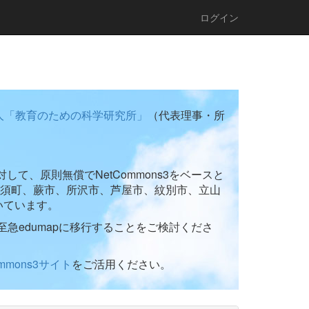
ログイン
人「教育のための科学研究所」
（代表理事・所
て、原則無償でNetCommons3をベースと
須町、蕨市、所沢市、芦屋市、紋別市、立山
いています。
至急edumapに移行することをご検討くださ
ommons3サイト
をご活用ください。