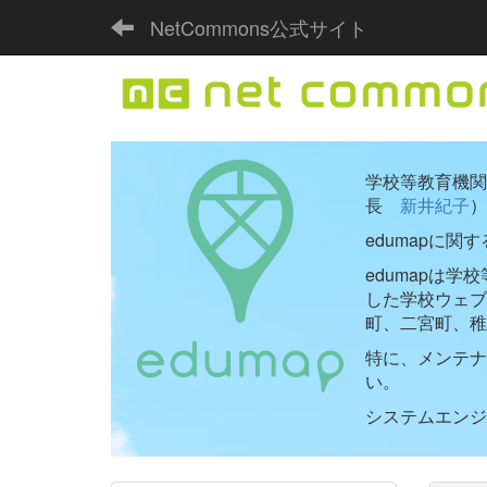
NetCommons公式サイト
学校等教育機関向
長
新井紀子
）
edumapに関
edumapは
した学校ウェ
町、二宮町、稚
特に、メンテナ
い。
システムエンジニ