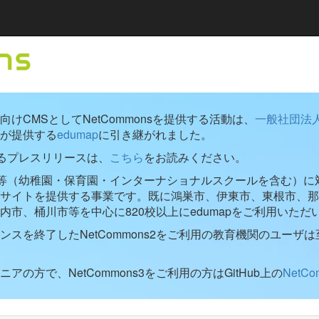
けCMSとしてNetCommonsを提供する活動は、
一般社団法
が提供する
edumap
に引き継がれました。
するプレスリリースは、
こちら
をお読みください。
学校等（幼稚園・保育園・インターナショナルスクールを含む）に対し
ブサイトを提供する事業です。既に鴻巣市、伊東市、東根市、那
内市、桶川市等を中心に820校以上にedumapをご利用いただ
ンスを終了したNetCommons2をご利用の教育機関のユーザは
アの方で、NetCommons3をご利用の方はGitHub上の
NetC