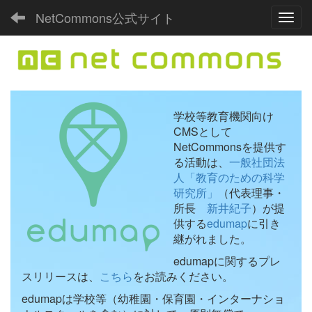
NetCommons公式サイト
Toggl
学校等教育機関向け
CMSとして
NetCommonsを提供す
る活動は、
一般社団法
人「教育のための科学
研究所」
（代表理事・
所長
新井紀子
）が提
供する
edumap
に引き
継がれました。
edumapに関するプレ
スリリースは、
こちら
をお読みください。
edumapは学校等（幼稚園・保育園・インターナショ