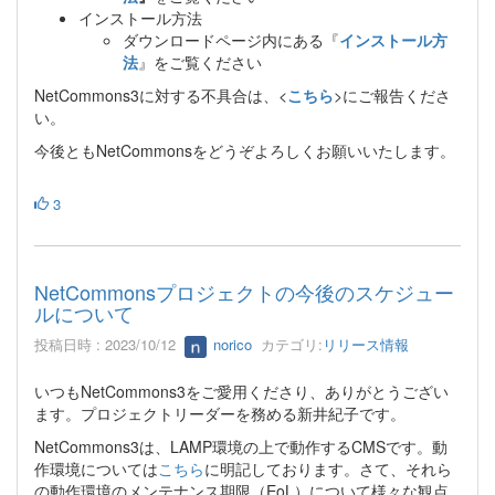
インストール方法
ダウンロードページ内にある『
インストール方
法
』をご覧ください
NetCommons3に対する不具合は、<
こちら
>にご報告くださ
い。
今後ともNetCommonsをどうぞよろしくお願いいたします。
3
NetCommonsプロジェクトの今後のスケジュー
ルについて
投稿日時 : 2023/10/12
norico
カテゴリ:
リリース情報
いつもNetCommons3をご愛用くださり、ありがとうござい
ます。プロジェクトリーダーを務める新井紀子です。
NetCommons3は、LAMP環境の上で動作するCMSです。動
作環境については
こちら
に明記しております。さて、それら
の動作環境のメンテナンス期限（EoL）について様々な観点