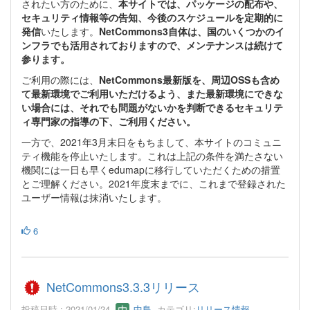
されたい方のために、
本サイトでは、パッケージの配布や、
セキュリティ情報等の告知、今後のスケジュールを定期的に
発信
いたします。
NetCommons3自体は、国のいくつかのイ
ンフラでも活用されておりますので、メンテナンスは続けて
参ります。
ご利用の際には、
NetCommons最新版を、周辺OSSも含め
て最新環境でご利用いただけるよう、また最新環境にできな
い場合には、それでも問題がないかを判断できるセキュリテ
ィ専門家の指導の下、ご利用ください。
一方で、2021年3月末日をもちまして、本サイトのコミュニ
ティ機能を停止いたします。これは上記の条件を満たさない
機関には一日も早くedumapに移行していただくための措置
とご理解ください。2021年度末までに、これまで登録された
ユーザー情報は抹消いたします。
6
NetCommons3.3.3リリース
投稿日時 : 2021/01/24
中島
カテゴリ:
リリース情報