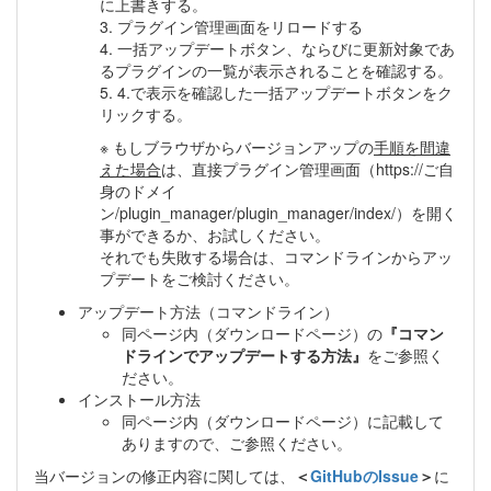
に上書きする。
3. プラグイン管理画面をリロードする
4. 一括アップデートボタン、ならびに更新対象であ
るプラグインの一覧が表示されることを確認する。
5. 4.で表示を確認した一括アップデートボタンをク
リックする。
※ もしブラウザからバージョンアップの
手順を間違
えた場合
は、直接プラグイン管理画面（https://ご自
身のドメイ
ン/plugin_manager/plugin_manager/index/）を開く
事ができるか、お試しください。
それでも失敗する場合は、コマンドラインからアッ
プデートをご検討ください。
アップデート方法（コマンドライン）
同ページ内（ダウンロードページ）の
『コマン
ドラインでアップデートする方法』
をご参照く
ださい。
インストール方法
同ページ内（ダウンロードページ）に記載して
ありますので、ご参照ください。
当バージョンの修正内容に関しては、
＜
GitHubのIssue
＞
に