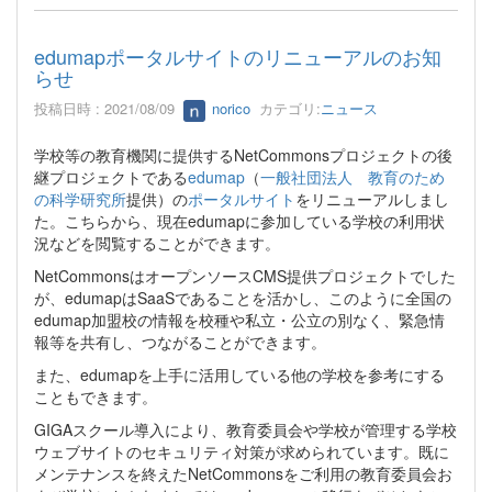
edumapポータルサイトのリニューアルのお知
らせ
投稿日時 : 2021/08/09
norico
カテゴリ:
ニュース
学校等の教育機関に提供するNetCommonsプロジェクトの後
継プロジェクトである
edumap
（
一般社団法人 教育のため
の科学研究所
提供）の
ポータルサイト
をリニューアルしまし
た。こちらから、現在edumapに参加している学校の利用状
況などを閲覧することができます。
NetCommonsはオープンソースCMS提供プロジェクトでした
が、edumapはSaaSであることを活かし、このように全国の
edumap加盟校の情報を校種や私立・公立の別なく、緊急情
報等を共有し、つながることができます。
また、edumapを上手に活用している他の学校を参考にする
こともできます。
GIGAスクール導入により、教育委員会や学校が管理する学校
ウェブサイトのセキュリティ対策が求められています。既に
メンテナンスを終えたNetCommonsをご利用の教育委員会お