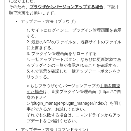
になりました。
そのため、
ブラウザからバージョンアップする場合
、下記手
順で実施をお願いします。
アップデート方法（ブラウザ）
1. サイトにログインし、プラグイン管理画面を表示
する。
2. 最新のNC3のファイルを、既存サイトのファイル
に上書きする。
3. プラグイン管理画面をリロードする
4. 一括アップデートボタン、ならびに更新対象であ
るプラグインの一覧が表示されることを確認する。
5. 4.で表示を確認した一括アップデートボタンをク
リックする。
※ もしブラウザからバージョンアップの
手順を間違
えた場合
は、直接プラグイン管理画面（https://ご自
身のドメイ
ン/plugin_manager/plugin_manager/index/）を開く
事ができるか、お試しください。
それでも失敗する場合は、コマンドラインからアッ
プデートをご検討ください。
アップデート方法（コマンドライン）