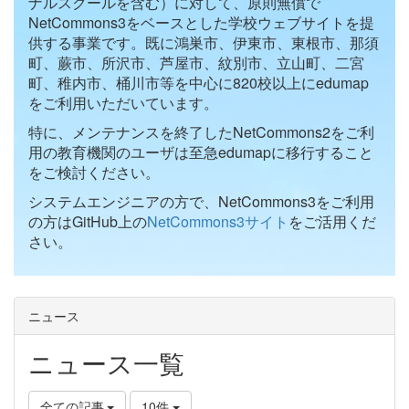
ナルスクールを含む）に対して、原則無償で
NetCommons3をベースとした学校ウェブサイトを提
供する事業です。既に鴻巣市、伊東市、東根市、那須
町、蕨市、所沢市、芦屋市、紋別市、立山町、二宮
町、稚内市、桶川市等を中心に820校以上にedumap
をご利用いただいています。
特に、メンテナンスを終了したNetCommons2をご利
用の教育機関のユーザは至急edumapに移行すること
をご検討ください。
システムエンジニアの方で、NetCommons3をご利用
の方はGitHub上の
NetCommons3サイト
をご活用くだ
さい。
ニュース
ニュース一覧
全ての記事
10件