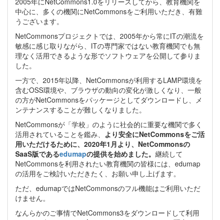
2005年にNetCommons1.0をリリースしてから、教育機関を
中心に、多くの機関にNetCommonsをご利用いただき、有難
うございます。
NetCommonsプロジェクトでは、2005年から常にITの潮流を
敏感に感じ取りながら、ITの専門家ではない教育機関でも無
理なく活用できるような形でソフトウェアを公開して参りま
した。
一方で、2015年以降、NetCommonsが利用するLAMP環境を
含むOSS環境や、ブラウザの動向の変化が激しくなり、一般
の方がNetCommonsをパッケージとしてダウンロードし、メ
ンテナンスすることが難しくなりました。
NetCommonsが「学校」のように社会的に重要な機関で多く
活用されていることを鑑み、
より安全にNetCommonsをご活
用いただけるために、2020年1月より、NetCommonsの
SaaS版である
edumap
の提供を始めました。
継続して
NetCommonsを利用されたい教育機関の皆様には、edumap
の活用をご検討いただきたく、お願い申し上げます。
ただ、edumapではNetCommonsのフル機能はご利用いただ
けません。
なんらかのご事情でNetCommons3をダウンロードして利用