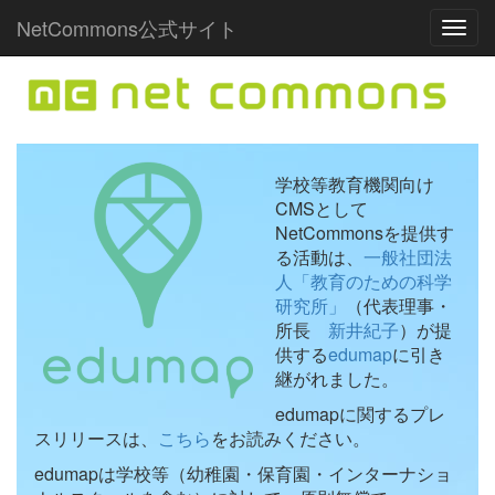
NetCommons公式サイト
Toggl
学校等教育機関向け
CMSとして
NetCommonsを提供す
る活動は、
一般社団法
人「教育のための科学
研究所」
（代表理事・
所長
新井紀子
）が提
供する
edumap
に引き
継がれました。
edumapに関するプレ
スリリースは、
こちら
をお読みください。
edumapは学校等（幼稚園・保育園・インターナショ