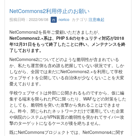
NetCommons2利用停止のお願い
投稿日時 : 2022/06/08
norico
カテゴリ:
注意喚起
NetCommons2を長年ご愛顧いただきましたが、
NetCommons2.×系は、PHP 5.6のセキュリティ対応が2018
年12月31日をもって終了したことに伴い、メンテナンスを終
了しております。
NetCommons2についてどのような脆弱性が含まれている
か、私たち運営側も含め誰も把握していない状況です。しか
しながら、全国では未だにNetCommons2.×を利用して学校
ウェブサイトを公開している自治体が少なくないことを大変
憂えております。
学校ウェブサイトは外部に公開されるものですから、仮に編
集する端末を限られたPCに限ったり、WAFなどの対策をした
としても、脆弱性を突いた攻撃から免れることはできませ
ん。昨今、閉じられたネットワークだけで運用していた企業
や病院のシステムがVPN装置の脆弱性を突かれてサイバー攻
撃のターゲットになるケースが後を絶ちません。
既にNetCommonsプロジェクトでは、NetCommons4に関す