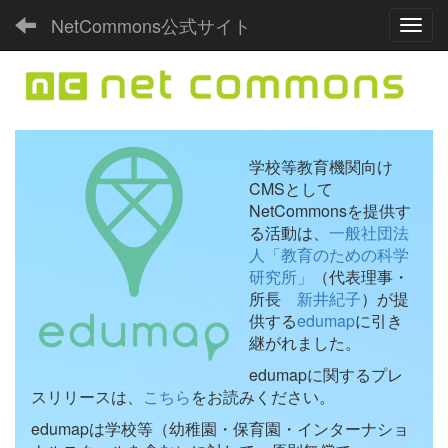
NetCommons公式サイト
Toggl
学校等教育機関向け
CMSとして
NetCommonsを提供す
る活動は、
一般社団法
人「教育のための科学
研究所」
（代表理事・
所長
新井紀子
）が提
供する
edumap
に引き
継がれました。
edumapに関するプレ
スリリースは、
こちら
をお読みください。
edumapは学校等（幼稚園・保育園・インターナショ