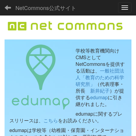
NetCommons公式サイト
Toggl
学校等教育機関向け
CMSとして
NetCommonsを提供す
る活動は、
一般社団法
人「教育のための科学
研究所」
（代表理事・
所長
新井紀子
）が提
供する
edumap
に引き
継がれました。
edumapに関するプレ
スリリースは、
こちら
をお読みください。
edumapは学校等（幼稚園・保育園・インターナショ