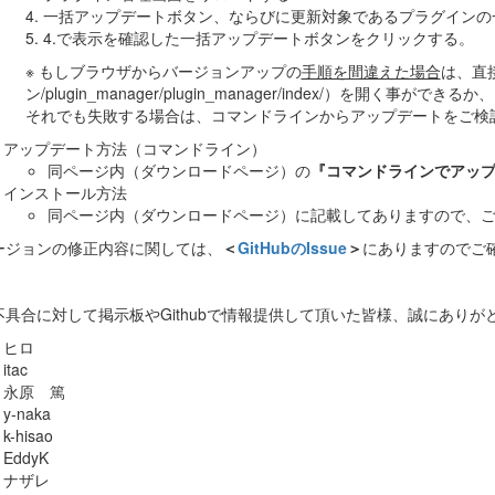
4. 一括アップデートボタン、ならびに更新対象であるプラグイン
5. 4.で表示を確認した一括アップデートボタンをクリックする。
※ もしブラウザからバージョンアップの
手順を間違えた場合
は、直接
ン/plugin_manager/plugin_manager/index/）を開く事がで
それでも失敗する場合は、コマンドラインからアップデートをご検
アップデート方法（コマンドライン）
同ページ内（ダウンロードページ）の
『コマンドラインでアッ
インストール方法
同ページ内（ダウンロードページ）に記載してありますので、
ージョンの修正内容に関しては、
＜
GitHubのIssue
＞
にありますのでご
不具合に対して掲示板やGithubで情報提供して頂いた皆様、誠にありが
ヒロ
itac
永原 篤
y-naka
k-hisao
EddyK
ナザレ