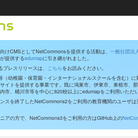
けCMSとしてNetCommonsを提供する活動は、
一般社団法
が提供する
edumap
に引き継がれました。
するプレスリリースは、
こちら
をお読みください。
学校等（幼稚園・保育園・インターナショナルスクールを含む）に対し
ブサイトを提供する事業です。既に鴻巣市、伊東市、東根市、那
内市、桶川市等を中心に820校以上にedumapをご利用いただ
ンスを終了したNetCommons2をご利用の教育機関のユーザは
アの方で、NetCommons3をご利用の方はGitHub上の
NetC