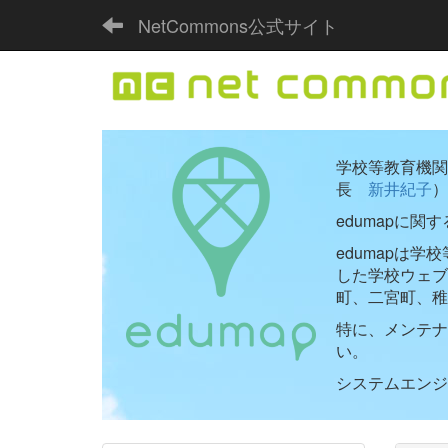
NetCommons公式サイト
学校等教育機関向
長
新井紀子
）
edumapに関
edumapは
した学校ウェ
町、二宮町、稚
特に、メンテナ
い。
システムエンジニ