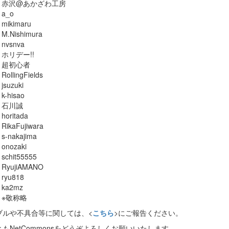
赤沢@あかざわ工房
a_o
mikimaru
M.Nishimura
nvsnva
ホリデー!!
超初心者
RollingFields
jsuzuki
k-hisao
石川誠
horitada
RikaFujiwara
s-nakajima
onozaki
schit55555
RyujiAMANO
ryu818
ka2mz
※敬称略
ブルや不具合等に関しては、<
こちら
>にご報告ください。
もNetCommonsをどうぞよろしくお願いいたします。