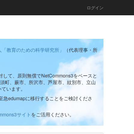
ログイン
人「教育のための科学研究所」
（代表理事・所
て、原則無償でNetCommons3をベースと
須町、蕨市、所沢市、芦屋市、紋別市、立山
いています。
至急edumapに移行することをご検討くださ
ommons3サイト
をご活用ください。