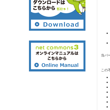
当バ
この