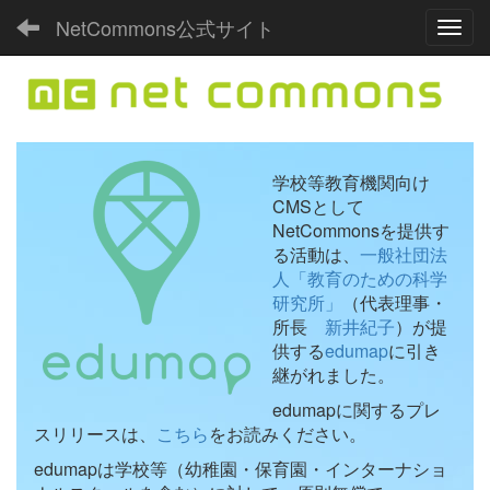
NetCommons公式サイト
Toggl
学校等教育機関向け
CMSとして
NetCommonsを提供す
る活動は、
一般社団法
人「教育のための科学
研究所」
（代表理事・
所長
新井紀子
）が提
供する
edumap
に引き
継がれました。
edumapに関するプレ
スリリースは、
こちら
をお読みください。
edumapは学校等（幼稚園・保育園・インターナショ