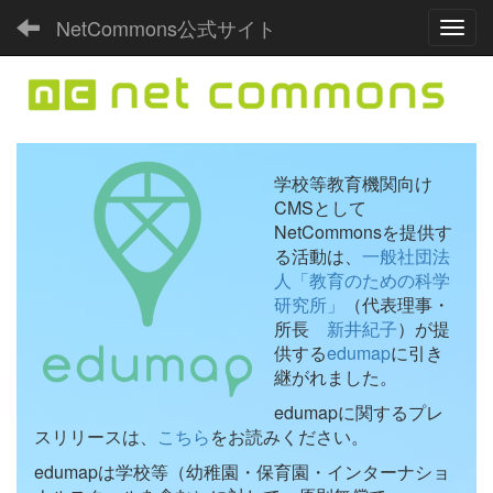
NetCommons公式サイト
Toggl
学校等教育機関向け
CMSとして
NetCommonsを提供す
る活動は、
一般社団法
人「教育のための科学
研究所」
（代表理事・
所長
新井紀子
）が提
供する
edumap
に引き
継がれました。
edumapに関するプレ
スリリースは、
こちら
をお読みください。
edumapは学校等（幼稚園・保育園・インターナショ