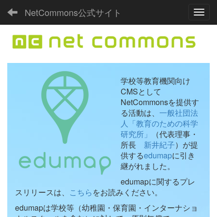
NetCommons公式サイト
Toggl
学校等教育機関向け
CMSとして
NetCommonsを提供す
る活動は、
一般社団法
人「教育のための科学
研究所」
（代表理事・
所長
新井紀子
）が提
供する
edumap
に引き
継がれました。
edumapに関するプレ
スリリースは、
こちら
をお読みください。
edumapは学校等（幼稚園・保育園・インターナショ