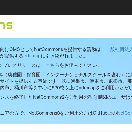
けCMSとしてNetCommonsを提供する活動は、
一般社団法
が提供する
edumap
に引き継がれました。
するプレスリリースは、
こちら
をお読みください。
学校等（幼稚園・保育園・インターナショナルスクールを含む）に対し
ブサイトを提供する事業です。既に鴻巣市、伊東市、東根市、那
内市、桶川市等を中心に820校以上にedumapをご利用いただ
ンスを終了したNetCommons2をご利用の教育機関のユーザは
アの方で、NetCommons3をご利用の方はGitHub上の
NetC