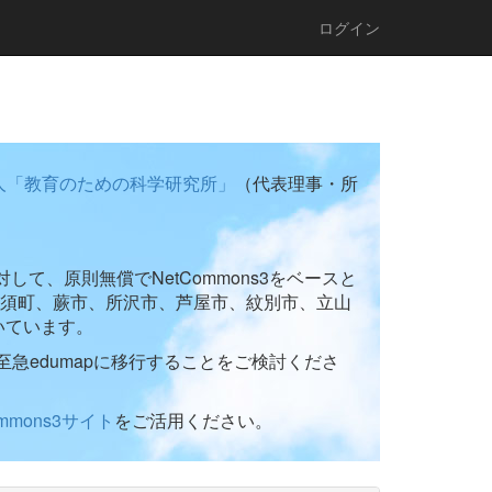
ログイン
人「教育のための科学研究所」
（代表理事・所
て、原則無償でNetCommons3をベースと
須町、蕨市、所沢市、芦屋市、紋別市、立山
いています。
至急edumapに移行することをご検討くださ
ommons3サイト
をご活用ください。