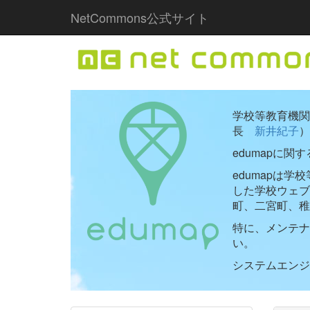
NetCommons公式サイト
学校等教育機関向
長
新井紀子
）
edumapに関
edumapは
した学校ウェ
町、二宮町、稚
特に、メンテナ
い。
システムエンジニ