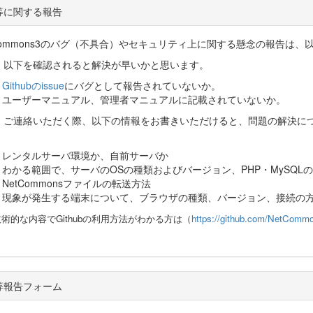
等に関する報告
tCommons3のバグ（不具合）やセキュリティ上に関する懸念の報告は
、以下を確認されると解決が早いかと思います。
Githubのissue
にバグとして報告されていないか。
ユーザーマニュアル、管理者マニュアルに記載されていないか。
、ご連絡いただく際、以下の情報をお書きいただけると、問題の解決に
。
レンタルサーバ環境か、自前サーバか
わかる範囲で、サーバのOSの種類およびバージョン、PHP・MySQLのバ
NetCommonsファイルの転送方法
現象が発生する端末について、ブラウザの種類、バージョン、接続の
術的な内容でGithubの利用方法がわかる方は（
https://github.com/NetCom
。
等報告フォーム