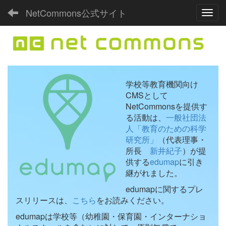
NetCommons公式サイト
Toggl
学校等教育機関向け
CMSとして
NetCommonsを提供す
る活動は、
一般社団法
人「教育のための科学
研究所」
（代表理事・
所長
新井紀子
）が提
供する
edumap
に引き
継がれました。
edumapに関するプレ
スリリースは、
こちら
をお読みください。
edumapは学校等（幼稚園・保育園・インターナショ