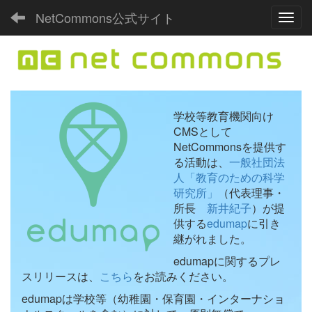
NetCommons公式サイト
Toggl
学校等教育機関向け
CMSとして
NetCommonsを提供す
る活動は、
一般社団法
人「教育のための科学
研究所」
（代表理事・
所長
新井紀子
）が提
供する
edumap
に引き
継がれました。
edumapに関するプレ
スリリースは、
こちら
をお読みください。
edumapは学校等（幼稚園・保育園・インターナショ