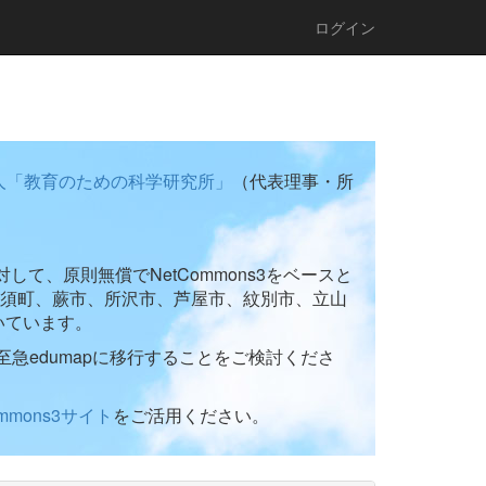
ログイン
人「教育のための科学研究所」
（代表理事・所
て、原則無償でNetCommons3をベースと
須町、蕨市、所沢市、芦屋市、紋別市、立山
いています。
至急edumapに移行することをご検討くださ
ommons3サイト
をご活用ください。