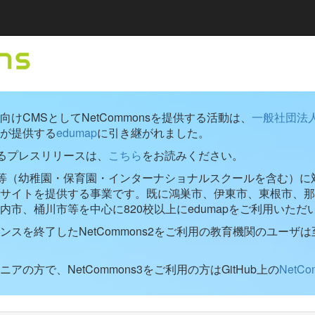
けCMSとしてNetCommonsを提供する活動は、
一般社団法
が提供する
edumap
に引き継がれました。
するプレスリリースは、
こちら
をお読みください。
学校等（幼稚園・保育園・インターナショナルスクールを含む）に対し
ブサイトを提供する事業です。既に鴻巣市、伊東市、東根市、那
内市、桶川市等を中心に820校以上にedumapをご利用いただ
ンスを終了したNetCommons2をご利用の教育機関のユーザは
アの方で、NetCommons3をご利用の方はGitHub上の
NetC