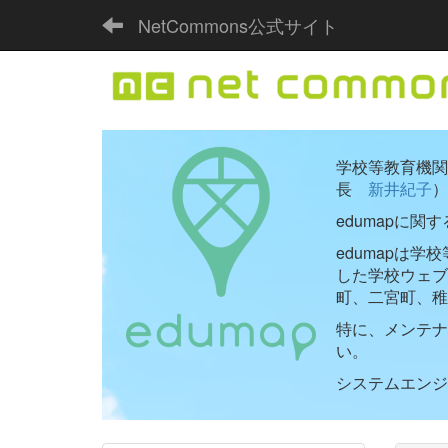
NetCommons公式サイト
学校等教育機関向
長
新井紀子
）
edumapに関
edumapは
した学校ウェ
町、二宮町、稚
特に、メンテナ
い。
システムエンジニ