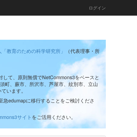
ログイン
人「教育のための科学研究所」
（代表理事・所
て、原則無償でNetCommons3をベースと
須町、蕨市、所沢市、芦屋市、紋別市、立山
いています。
至急edumapに移行することをご検討くださ
ommons3サイト
をご活用ください。