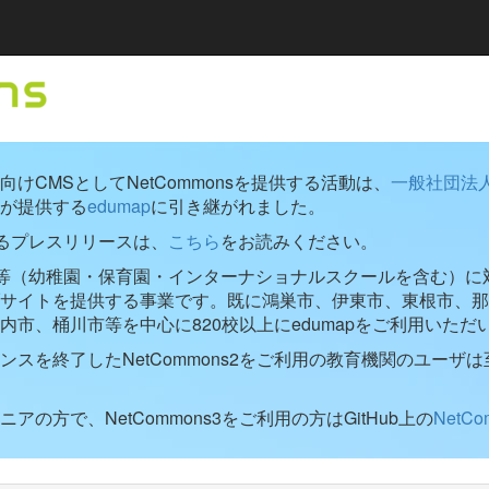
けCMSとしてNetCommonsを提供する活動は、
一般社団法
が提供する
edumap
に引き継がれました。
するプレスリリースは、
こちら
をお読みください。
学校等（幼稚園・保育園・インターナショナルスクールを含む）に対し
ブサイトを提供する事業です。既に鴻巣市、伊東市、東根市、那
内市、桶川市等を中心に820校以上にedumapをご利用いただ
ンスを終了したNetCommons2をご利用の教育機関のユーザは
アの方で、NetCommons3をご利用の方はGitHub上の
NetC