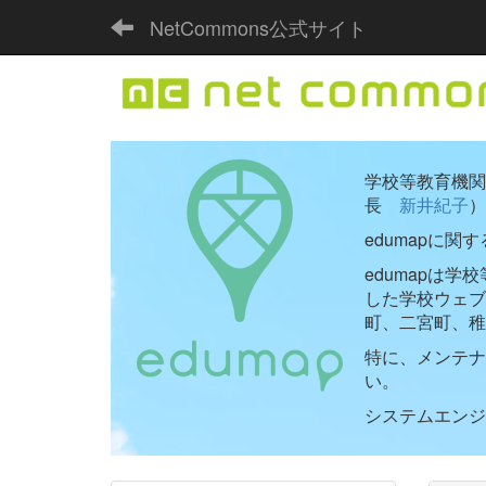
NetCommons公式サイト
学校等教育機関向
長
新井紀子
）
edumapに関
edumapは
した学校ウェ
町、二宮町、稚
特に、メンテナ
い。
システムエンジニ