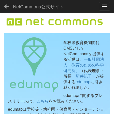
NetCommons公式サイト
Toggl
学校等教育機関向け
CMSとして
NetCommonsを提供す
る活動は、
一般社団法
人「教育のための科学
研究所」
（代表理事・
所長
新井紀子
）が提
供する
edumap
に引き
継がれました。
edumapに関するプレ
スリリースは、
こちら
をお読みください。
edumapは学校等（幼稚園・保育園・インターナショ