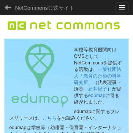
NetCommons公式サイト
Toggl
学校等教育機関向け
CMSとして
NetCommonsを提供す
る活動は、
一般社団法
人「教育のための科学
研究所」
（代表理事・
所長
新井紀子
）が提
供する
edumap
に引き
継がれました。
edumapに関するプレ
スリリースは、
こちら
をお読みください。
edumapは学校等（幼稚園・保育園・インターナショ