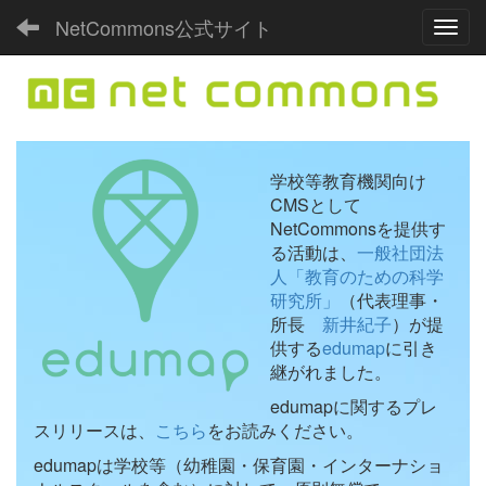
NetCommons公式サイト
Toggl
学校等教育機関向け
CMSとして
NetCommonsを提供す
る活動は、
一般社団法
人「教育のための科学
研究所」
（代表理事・
所長
新井紀子
）が提
供する
edumap
に引き
継がれました。
edumapに関するプレ
スリリースは、
こちら
をお読みください。
edumapは学校等（幼稚園・保育園・インターナショ