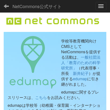
NetCommons公式サイト
Toggl
学校等教育機関向け
CMSとして
NetCommonsを提供す
る活動は、
一般社団法
人「教育のための科学
研究所」
（代表理事・
所長
新井紀子
）が提
供する
edumap
に引き
継がれました。
edumapに関するプレ
スリリースは、
こちら
をお読みください。
edumapは学校等（幼稚園・保育園・インターナショ