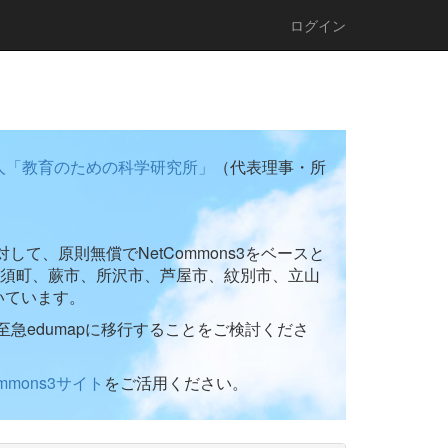
ログイン
人「教育のための科学研究所」
（代表理事・所
て、原則無償でNetCommons3をベースと
須町、蕨市、所沢市、芦屋市、紋別市、立山
いています。
至急edumapに移行することをご検討くださ
ommons3サイト
をご活用ください。