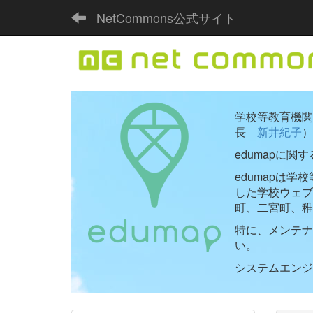
NetCommons公式サイト
学校等教育機関向
長
新井紀子
）
edumapに関
edumapは
した学校ウェ
町、二宮町、稚
特に、メンテナ
い。
システムエンジニ