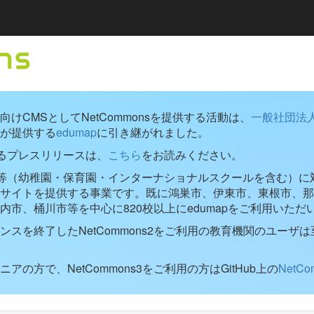
けCMSとしてNetCommonsを提供する活動は、
一般社団法
が提供する
edumap
に引き継がれました。
するプレスリリースは、
こちら
をお読みください。
学校等（幼稚園・保育園・インターナショナルスクールを含む）に対し
ブサイトを提供する事業です。既に鴻巣市、伊東市、東根市、那
内市、桶川市等を中心に820校以上にedumapをご利用いただ
ンスを終了したNetCommons2をご利用の教育機関のユーザは
アの方で、NetCommons3をご利用の方はGitHub上の
NetC