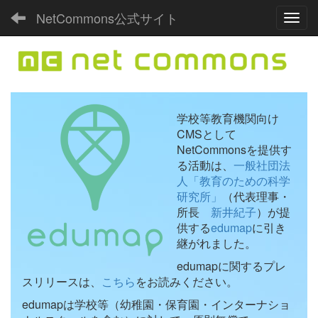
NetCommons公式サイト
Toggl
学校等教育機関向け
CMSとして
NetCommonsを提供す
る活動は、
一般社団法
人「教育のための科学
研究所」
（代表理事・
所長
新井紀子
）が提
供する
edumap
に引き
継がれました。
edumapに関するプレ
スリリースは、
こちら
をお読みください。
edumapは学校等（幼稚園・保育園・インターナショ