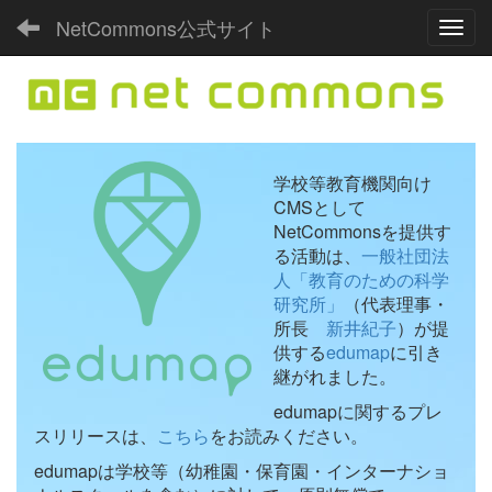
NetCommons公式サイト
Toggl
学校等教育機関向け
CMSとして
NetCommonsを提供す
る活動は、
一般社団法
人「教育のための科学
研究所」
（代表理事・
所長
新井紀子
）が提
供する
edumap
に引き
継がれました。
edumapに関するプレ
スリリースは、
こちら
をお読みください。
edumapは学校等（幼稚園・保育園・インターナショ