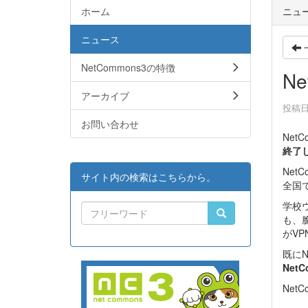
ホーム
ニュ
ニュース
NetCommons3の特徴
N
アーカイブ
投稿日時
お問い合わせ
Net
終了
Ne
サイト内の検索はこちらから。
全国
学校
も、
がV
既にN
Net
Net