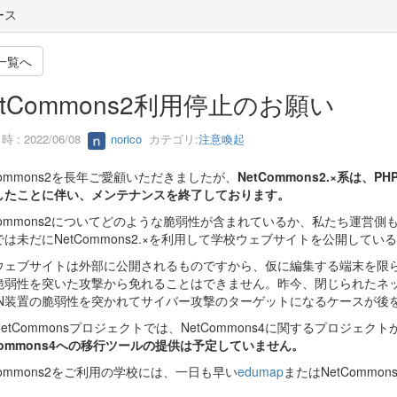
ース
一覧へ
etCommons2利用停止のお願い
 : 2022/06/08
norico
カテゴリ:
注意喚起
Commons2を長年ご愛顧いただきましたが、
NetCommons2.×系は、P
したことに伴い、メンテナンスを終了しております。
tCommons2についてどのような脆弱性が含まれているか、私たち運営
では未だにNetCommons2.×を利用して学校ウェブサイトを公開し
ウェブサイトは外部に公開されるものですから、仮に編集する端末を限ら
脆弱性を突いた攻撃から免れることはできません。昨今、閉じられたネ
PN装置の脆弱性を突かれてサイバー攻撃のターゲットになるケースが後
etCommonsプロジェクトでは、NetCommons4に関するプロジェ
Commons4への移行ツールの提供は予定していません。
Commons2をご利用の学校には、一日も早い
edumap
またはNetComm