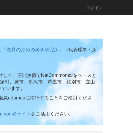
ログイン
人「教育のための科学研究所」
（代表理事・所
て、原則無償でNetCommons3をベースと
須町、蕨市、所沢市、芦屋市、紋別市、立山
いています。
至急edumapに移行することをご検討くださ
ommons3サイト
をご活用ください。