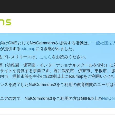
けCMSとしてNetCommonsを提供する活動は、
一般社団法
が提供する
edumap
に引き継がれました。
するプレスリリースは、
こちら
をお読みください。
学校等（幼稚園・保育園・インターナショナルスクールを含む）に対し
ブサイトを提供する事業です。既に鴻巣市、伊東市、東根市、那
内市、桶川市等を中心に820校以上にedumapをご利用いただ
ンスを終了したNetCommons2をご利用の教育機関のユーザは
アの方で、NetCommons3をご利用の方はGitHub上の
NetC