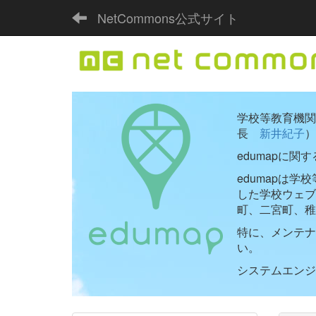
NetCommons公式サイト
学校等教育機関向
長
新井紀子
）
edumapに関
edumapは
した学校ウェ
町、二宮町、稚
特に、メンテナ
い。
システムエンジニ