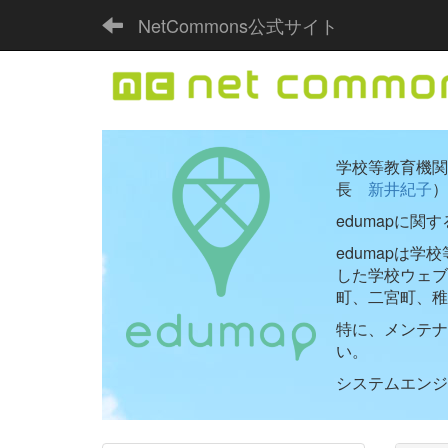
NetCommons公式サイト
学校等教育機関向
長
新井紀子
）
edumapに関
edumapは
した学校ウェ
町、二宮町、稚
特に、メンテナ
い。
システムエンジニ