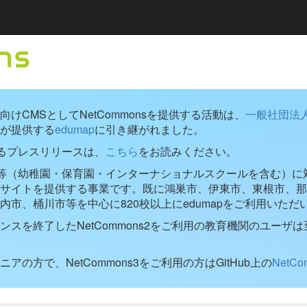
けCMSとしてNetCommonsを提供する活動は、
一般社団法
が提供する
edumap
に引き継がれました。
するプレスリリースは、
こちら
をお読みください。
学校等（幼稚園・保育園・インターナショナルスクールを含む）に対し
ブサイトを提供する事業です。既に鴻巣市、伊東市、東根市、那
内市、桶川市等を中心に820校以上にedumapをご利用いただ
ンスを終了したNetCommons2をご利用の教育機関のユーザは
アの方で、NetCommons3をご利用の方はGitHub上の
NetC