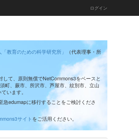
ログイン
人「教育のための科学研究所」
（代表理事・所
て、原則無償でNetCommons3をベースと
須町、蕨市、所沢市、芦屋市、紋別市、立山
いています。
至急edumapに移行することをご検討くださ
ommons3サイト
をご活用ください。