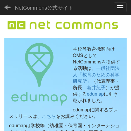
NetCommons公式サイト
Toggl
学校等教育機関向け
CMSとして
NetCommonsを提供す
る活動は、
一般社団法
人「教育のための科学
研究所」
（代表理事・
所長
新井紀子
）が提
供する
edumap
に引き
継がれました。
edumapに関するプレ
スリリースは、
こちら
をお読みください。
edumapは学校等（幼稚園・保育園・インターナショ