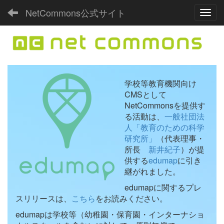
NetCommons公式サイト
Toggl
学校等教育機関向け
CMSとして
NetCommonsを提供す
る活動は、
一般社団法
人「教育のための科学
研究所」
（代表理事・
所長
新井紀子
）が提
供する
edumap
に引き
継がれました。
edumapに関するプレ
スリリースは、
こちら
をお読みください。
edumapは学校等（幼稚園・保育園・インターナショ