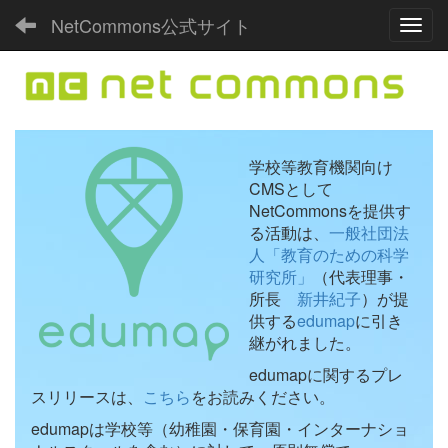
NetCommons公式サイト
Toggl
学校等教育機関向け
CMSとして
NetCommonsを提供す
る活動は、
一般社団法
人「教育のための科学
研究所」
（代表理事・
所長
新井紀子
）が提
供する
edumap
に引き
継がれました。
edumapに関するプレ
スリリースは、
こちら
をお読みください。
edumapは学校等（幼稚園・保育園・インターナショ