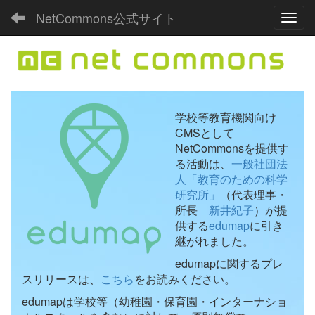
NetCommons公式サイト
Toggl
学校等教育機関向け
CMSとして
NetCommonsを提供す
る活動は、
一般社団法
人「教育のための科学
研究所」
（代表理事・
所長
新井紀子
）が提
供する
edumap
に引き
継がれました。
edumapに関するプレ
スリリースは、
こちら
をお読みください。
edumapは学校等（幼稚園・保育園・インターナショ