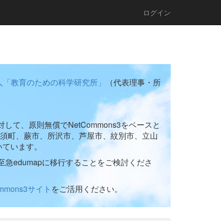
ログイン
人「教育のための科学研究所」
（代表理事・所
て、原則無償でNetCommons3をベースと
須町、蕨市、所沢市、芦屋市、紋別市、立山
いています。
至急edumapに移行することをご検討くださ
ommons3サイト
をご活用ください。