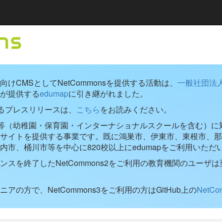
けCMSとしてNetCommonsを提供する活動は、
一般社団法
が提供する
edumap
に引き継がれました。
するプレスリリースは、
こちら
をお読みください。
学校等（幼稚園・保育園・インターナショナルスクールを含む）に対し
ブサイトを提供する事業です。既に鴻巣市、伊東市、東根市、那
内市、桶川市等を中心に820校以上にedumapをご利用いただ
ンスを終了したNetCommons2をご利用の教育機関のユーザは
アの方で、NetCommons3をご利用の方はGitHub上の
NetC