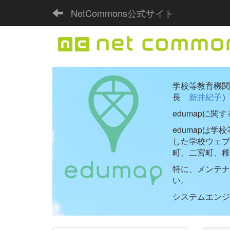
NetCommons公式サイト
学校等教育機関向
長
新井紀子
）
edumapに関
edumapは
した学校ウェ
町、二宮町、稚
特に、メンテナ
い。
システムエンジニ