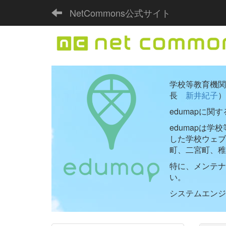
NetCommons公式サイト
学校等教育機関向
長
新井紀子
）
edumapに関
edumapは
した学校ウェ
町、二宮町、稚
特に、メンテナ
い。
システムエンジニ