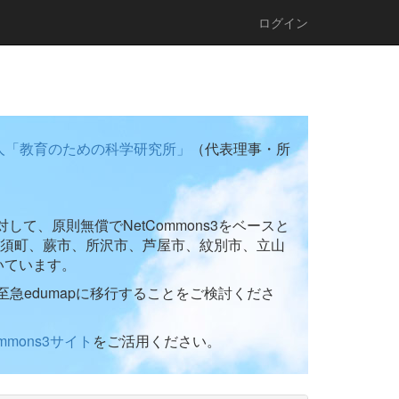
ログイン
人「教育のための科学研究所」
（代表理事・所
て、原則無償でNetCommons3をベースと
須町、蕨市、所沢市、芦屋市、紋別市、立山
いています。
至急edumapに移行することをご検討くださ
ommons3サイト
をご活用ください。