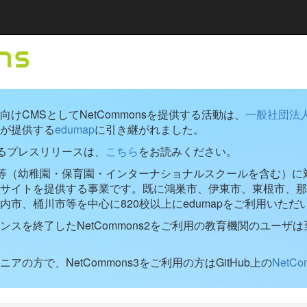
けCMSとしてNetCommonsを提供する活動は、
一般社団法
が提供する
edumap
に引き継がれました。
するプレスリリースは、
こちら
をお読みください。
学校等（幼稚園・保育園・インターナショナルスクールを含む）に対し
ブサイトを提供する事業です。既に鴻巣市、伊東市、東根市、那
内市、桶川市等を中心に820校以上にedumapをご利用いただ
ンスを終了したNetCommons2をご利用の教育機関のユーザは
アの方で、NetCommons3をご利用の方はGitHub上の
NetC