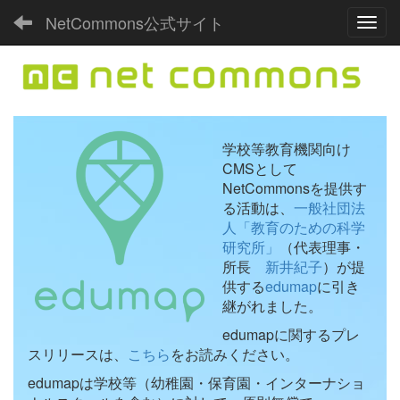
NetCommons公式サイト
Toggl
学校等教育機関向け
CMSとして
NetCommonsを提供す
る活動は、
一般社団法
人「教育のための科学
研究所」
（代表理事・
所長
新井紀子
）が提
供する
edumap
に引き
継がれました。
edumapに関するプレ
スリリースは、
こちら
をお読みください。
edumapは学校等（幼稚園・保育園・インターナショ