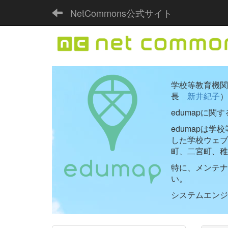
NetCommons公式サイト
学校等教育機関向
長
新井紀子
）
edumapに関
edumapは
した学校ウェ
町、二宮町、稚
特に、メンテナ
い。
システムエンジニ