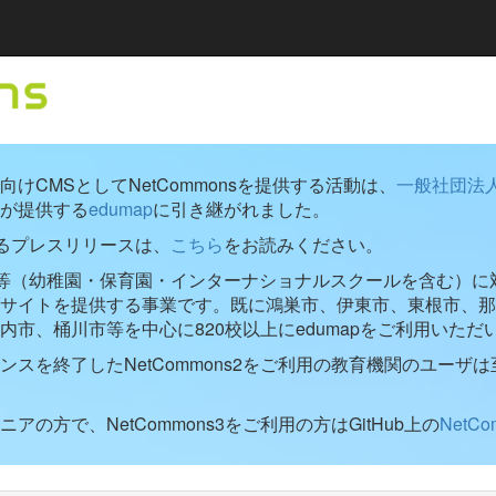
けCMSとしてNetCommonsを提供する活動は、
一般社団法
が提供する
edumap
に引き継がれました。
するプレスリリースは、
こちら
をお読みください。
学校等（幼稚園・保育園・インターナショナルスクールを含む）に対し
ブサイトを提供する事業です。既に鴻巣市、伊東市、東根市、那
内市、桶川市等を中心に820校以上にedumapをご利用いただ
ンスを終了したNetCommons2をご利用の教育機関のユーザは
アの方で、NetCommons3をご利用の方はGitHub上の
NetC