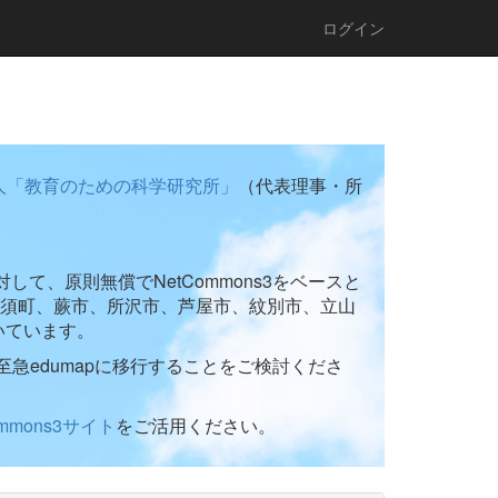
ログイン
人「教育のための科学研究所」
（代表理事・所
て、原則無償でNetCommons3をベースと
須町、蕨市、所沢市、芦屋市、紋別市、立山
いています。
至急edumapに移行することをご検討くださ
ommons3サイト
をご活用ください。