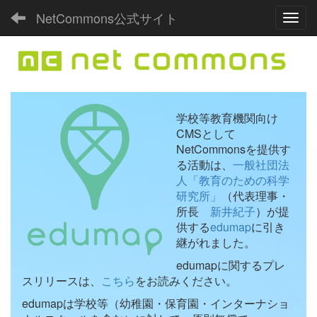
NetCommons公式サイト
Toggl
学校等教育機関向け
CMSとして
NetCommonsを提供す
る活動は、
一般社団法
人「教育のための科学
研究所」
（代表理事・
所長
新井紀子
）が提
供する
edumap
に引き
継がれました。
edumapに関するプレ
スリリースは、
こちら
をお読みください。
edumapは学校等（幼稚園・保育園・インターナショ