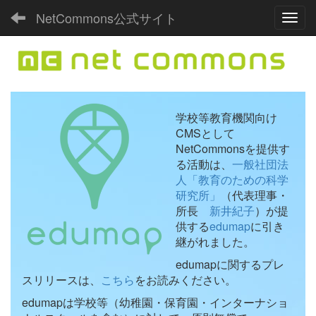
NetCommons公式サイト
Toggl
学校等教育機関向け
CMSとして
NetCommonsを提供す
る活動は、
一般社団法
人「教育のための科学
研究所」
（代表理事・
所長
新井紀子
）が提
供する
edumap
に引き
継がれました。
edumapに関するプレ
スリリースは、
こちら
をお読みください。
edumapは学校等（幼稚園・保育園・インターナショ