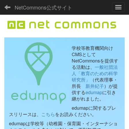
NetCommons公式サイト
Toggl
学校等教育機関向け
CMSとして
NetCommonsを提供す
る活動は、
一般社団法
人「教育のための科学
研究所」
（代表理事・
所長
新井紀子
）が提
供する
edumap
に引き
継がれました。
edumapに関するプレ
スリリースは、
こちら
をお読みください。
edumapは学校等（幼稚園・保育園・インターナショ