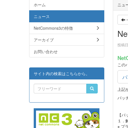
ホーム
ニュ
ニュース
NetCommons3の特徴
Ne
アーカイブ
投稿日時
お問い合わせ
Net
この
サイト内の検索はこちらから。
パ
上記
パッ
【パ
１．解
※ 