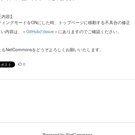
正内容】
ティングモードをONにした時、トップページに移動する不具合の修正
しい内容は、＜
GitHubのIssue
＞にありますのでご確認ください。
もNetCommonsをどうぞよろしくお願いいたします。
0
Powered by NetCommons