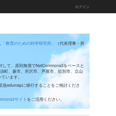
ログイン
人「教育のための科学研究所」
（代表理事・所
て、原則無償でNetCommons3をベースと
須町、蕨市、所沢市、芦屋市、紋別市、立山
いています。
至急edumapに移行することをご検討くださ
ommons3サイト
をご活用ください。