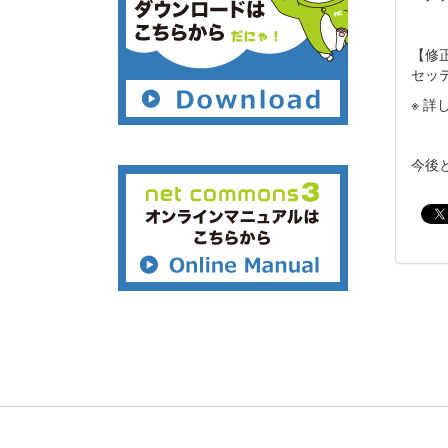
【修
セッ
※ 詳
今後と