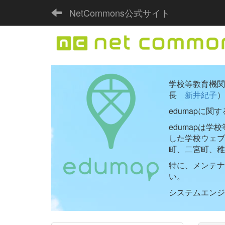
NetCommons公式サイト
学校等教育機関向
長
新井紀子
）
edumapに関
edumapは
した学校ウェ
町、二宮町、稚
特に、メンテナ
い。
システムエンジニ