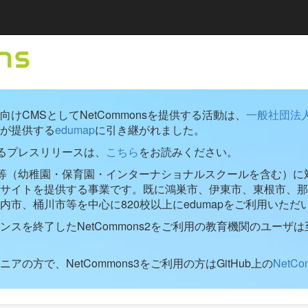
けCMSとしてNetCommonsを提供する活動は、
一般社団法
が提供する
edumap
に引き継がれました。
するプレスリリースは、
こちら
をお読みください。
学校等（幼稚園・保育園・インターナショナルスクールを含む）に対し
ブサイトを提供する事業です。既に鴻巣市、伊東市、東根市、那
内市、桶川市等を中心に820校以上にedumapをご利用いただ
ンスを終了したNetCommons2をご利用の教育機関のユーザは
アの方で、NetCommons3をご利用の方はGitHub上の
NetC