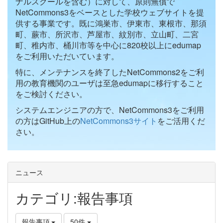
ナルスクールを含む）に対して、原則無償で
NetCommons3をベースとした学校ウェブサイトを提
供する事業です。既に鴻巣市、伊東市、東根市、那須
町、蕨市、所沢市、芦屋市、紋別市、立山町、二宮
町、稚内市、桶川市等を中心に820校以上にedumap
をご利用いただいています。
特に、メンテナンスを終了したNetCommons2をご利
用の教育機関のユーザは至急edumapに移行すること
をご検討ください。
システムエンジニアの方で、NetCommons3をご利用
の方はGitHub上の
NetCommons3サイト
をご活用くだ
さい。
ニュース
カテゴリ:報告事項
報告事項
50件