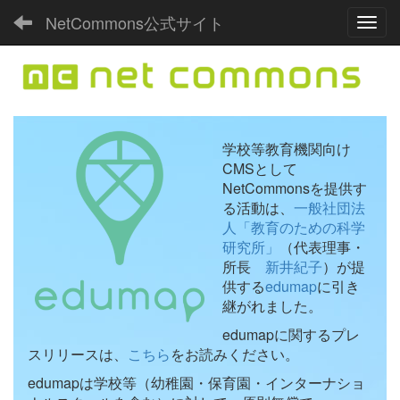
NetCommons公式サイト
Toggl
学校等教育機関向け
CMSとして
NetCommonsを提供す
る活動は、
一般社団法
人「教育のための科学
研究所」
（代表理事・
所長
新井紀子
）が提
供する
edumap
に引き
継がれました。
edumapに関するプレ
スリリースは、
こちら
をお読みください。
edumapは学校等（幼稚園・保育園・インターナショ