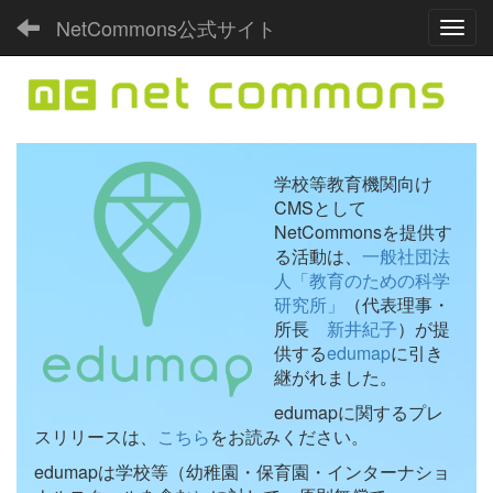
NetCommons公式サイト
Toggl
学校等教育機関向け
CMSとして
NetCommonsを提供す
る活動は、
一般社団法
人「教育のための科学
研究所」
（代表理事・
所長
新井紀子
）が提
供する
edumap
に引き
継がれました。
edumapに関するプレ
スリリースは、
こちら
をお読みください。
edumapは学校等（幼稚園・保育園・インターナショ