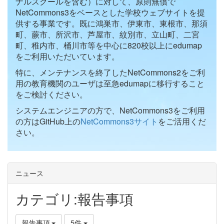
ナルスクールを含む）に対して、原則無償で
NetCommons3をベースとした学校ウェブサイトを提
供する事業です。既に鴻巣市、伊東市、東根市、那須
町、蕨市、所沢市、芦屋市、紋別市、立山町、二宮
町、稚内市、桶川市等を中心に820校以上にedumap
をご利用いただいています。
特に、メンテナンスを終了したNetCommons2をご利
用の教育機関のユーザは至急edumapに移行すること
をご検討ください。
システムエンジニアの方で、NetCommons3をご利用
の方はGitHub上の
NetCommons3サイト
をご活用くだ
さい。
ニュース
カテゴリ:報告事項
報告事項
5件