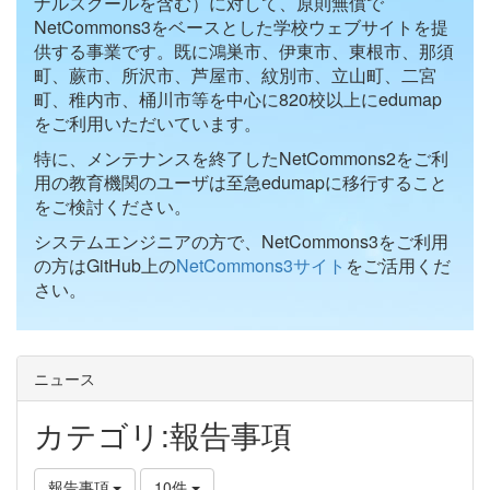
ナルスクールを含む）に対して、原則無償で
NetCommons3をベースとした学校ウェブサイトを提
供する事業です。既に鴻巣市、伊東市、東根市、那須
町、蕨市、所沢市、芦屋市、紋別市、立山町、二宮
町、稚内市、桶川市等を中心に820校以上にedumap
をご利用いただいています。
特に、メンテナンスを終了したNetCommons2をご利
用の教育機関のユーザは至急edumapに移行すること
をご検討ください。
システムエンジニアの方で、NetCommons3をご利用
の方はGitHub上の
NetCommons3サイト
をご活用くだ
さい。
ニュース
カテゴリ:報告事項
報告事項
10件