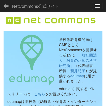
NetCommons公式サイト
Toggl
学校等教育機関向け
CMSとして
NetCommonsを提供す
る活動は、
一般社団法
人「教育のための科学
研究所」
（代表理事・
所長
新井紀子
）が提
供する
edumap
に引き
継がれました。
edumapに関するプレ
スリリースは、
こちら
をお読みください。
edumapは学校等（幼稚園・保育園・インターナショ