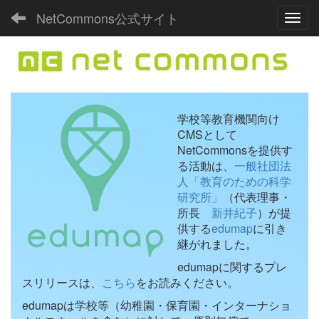
NetCommons公式サイト
Toggl
学校等教育機関向け
CMSとして
NetCommonsを提供す
る活動は、
一般社団法
人「教育のための科学
研究所」
（代表理事・
所長
新井紀子
）が提
供する
edumap
に引き
継がれました。
edumapに関するプレ
スリリースは、
こちら
をお読みください。
edumapは学校等（幼稚園・保育園・インターナショ