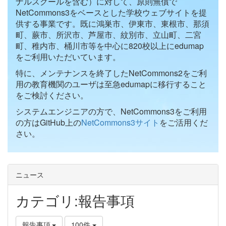
ナルスクールを含む）に対して、原則無償で
NetCommons3をベースとした学校ウェブサイトを提
供する事業です。既に鴻巣市、伊東市、東根市、那須
町、蕨市、所沢市、芦屋市、紋別市、立山町、二宮
町、稚内市、桶川市等を中心に820校以上にedumap
をご利用いただいています。
特に、メンテナンスを終了したNetCommons2をご利
用の教育機関のユーザは至急edumapに移行すること
をご検討ください。
システムエンジニアの方で、NetCommons3をご利用
の方はGitHub上の
NetCommons3サイト
をご活用くだ
さい。
ニュース
カテゴリ:報告事項
報告事項
100件