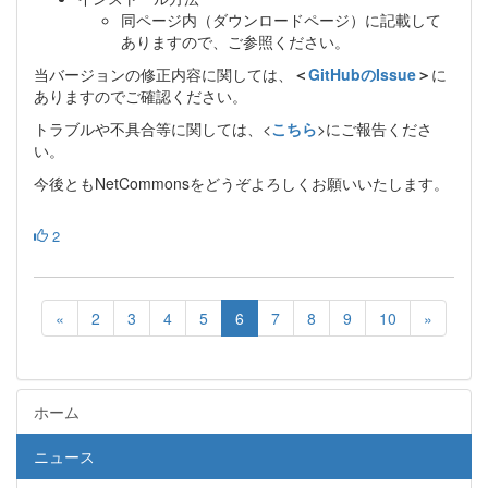
同ページ内（ダウンロードページ）に記載して
ありますので、ご参照ください。
当バージョンの修正内容に関しては、
＜
GitHubのIssue
＞
に
ありますのでご確認ください。
トラブルや不具合等に関しては、<
こちら
>にご報告くださ
い。
今後ともNetCommonsをどうぞよろしくお願いいたします。
2
«
2
3
4
5
6
7
8
9
10
»
ホーム
ニュース