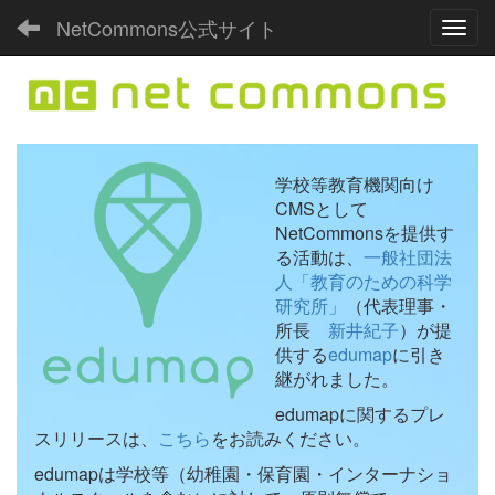
NetCommons公式サイト
Toggl
学校等教育機関向け
CMSとして
NetCommonsを提供す
る活動は、
一般社団法
人「教育のための科学
研究所」
（代表理事・
所長
新井紀子
）が提
供する
edumap
に引き
継がれました。
edumapに関するプレ
スリリースは、
こちら
をお読みください。
edumapは学校等（幼稚園・保育園・インターナショ