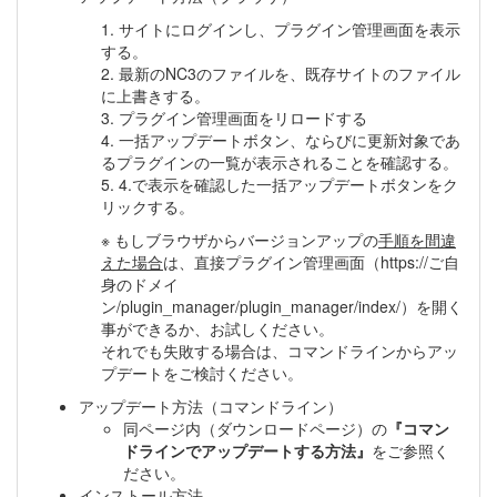
1. サイトにログインし、プラグイン管理画面を表示
する。
2. 最新のNC3のファイルを、既存サイトのファイル
に上書きする。
3. プラグイン管理画面をリロードする
4. 一括アップデートボタン、ならびに更新対象であ
るプラグインの一覧が表示されることを確認する。
5. 4.で表示を確認した一括アップデートボタンをク
リックする。
※ もしブラウザからバージョンアップの
手順を間違
えた場合
は、直接プラグイン管理画面（https://ご自
身のドメイ
ン/plugin_manager/plugin_manager/index/）を開く
事ができるか、お試しください。
それでも失敗する場合は、コマンドラインからアッ
プデートをご検討ください。
アップデート方法（コマンドライン）
同ページ内（ダウンロードページ）の
『コマン
ドラインでアップデートする方法』
をご参照く
ださい。
インストール方法