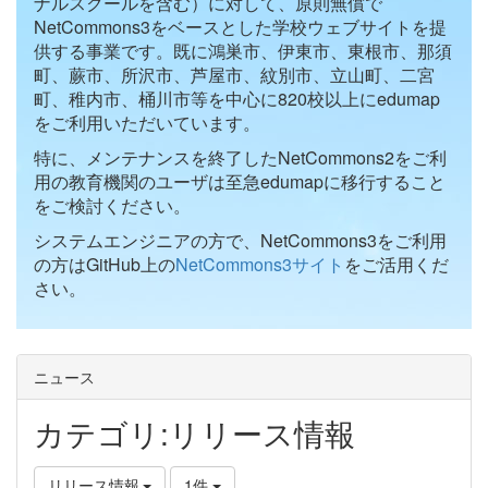
ナルスクールを含む）に対して、原則無償で
NetCommons3をベースとした学校ウェブサイトを提
供する事業です。既に鴻巣市、伊東市、東根市、那須
町、蕨市、所沢市、芦屋市、紋別市、立山町、二宮
町、稚内市、桶川市等を中心に820校以上にedumap
をご利用いただいています。
特に、メンテナンスを終了したNetCommons2をご利
用の教育機関のユーザは至急edumapに移行すること
をご検討ください。
システムエンジニアの方で、NetCommons3をご利用
の方はGitHub上の
NetCommons3サイト
をご活用くだ
さい。
ニュース
カテゴリ:リリース情報
リリース情報
1件