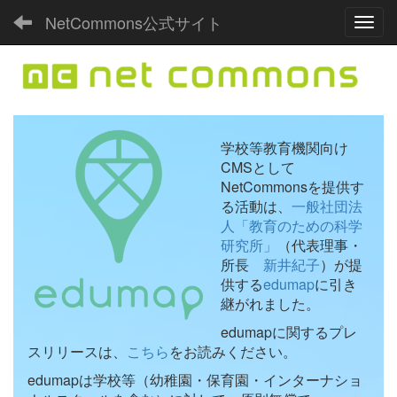
NetCommons公式サイト
Toggl
学校等教育機関向け
CMSとして
NetCommonsを提供す
る活動は、
一般社団法
人「教育のための科学
研究所」
（代表理事・
所長
新井紀子
）が提
供する
edumap
に引き
継がれました。
edumapに関するプレ
スリリースは、
こちら
をお読みください。
edumapは学校等（幼稚園・保育園・インターナショ