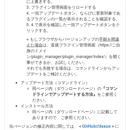
に上書きする。
3. プラグイン管理画面をリロードする
4. 一括アップデートボタン、ならびに更新対象であ
るプラグインの一覧が表示されることを確認する。
5. 4.で表示を確認した一括アップデートボタンをク
リックする。
※ もしブラウザからバージョンアップの
手順を間違
えた場合
は、直接プラグイン管理画面（https://ご自
身のドメイ
ン/plugin_manager/plugin_manager/index/）を開く
事ができるか、お試しください。
それでも失敗する場合は、コマンドラインからアッ
プデートをご検討ください。
アップデート方法（コマンドライン）
同ページ内（ダウンロードページ）の
『コマン
ドラインでアップデートする方法』
をご参照く
ださい。
インストール方法
同ページ内（ダウンロードページ）に記載して
ありますので、ご参照ください。
当バージョンの修正内容に関しては、
＜
GitHubのIssue
＞
に