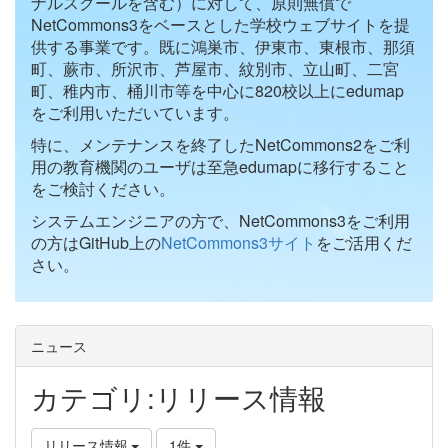
ナルスクールを含む）に対して、原則無償で
NetCommons3をベースとした学校ウェブサイトを提
供する事業です。既に鴻巣市、伊東市、東根市、那須
町、蕨市、所沢市、芦屋市、紋別市、立山町、二宮
町、稚内市、桶川市等を中心に820校以上にedumap
をご利用いただいています。
特に、メンテナンスを終了したNetCommons2をご利
用の教育機関のユーザは至急edumapに移行すること
をご検討ください。
システムエンジニアの方で、NetCommons3をご利用
の方はGitHub上の
NetCommons3サイト
をご活用くだ
さい。
ニュース
カテゴリ:リリース情報
リリース情報
1件