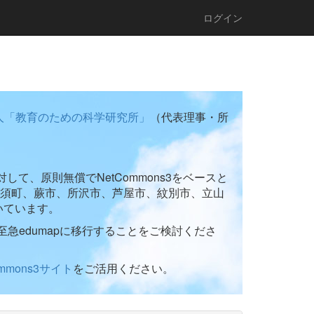
ログイン
人「教育のための科学研究所」
（代表理事・所
て、原則無償でNetCommons3をベースと
須町、蕨市、所沢市、芦屋市、紋別市、立山
いています。
至急edumapに移行することをご検討くださ
ommons3サイト
をご活用ください。