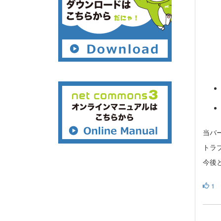
当バ
トラ
今後と
1