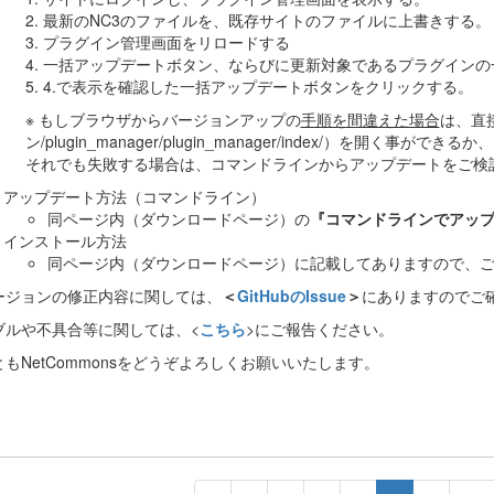
2. 最新のNC3のファイルを、既存サイトのファイルに上書きする。
3. プラグイン管理画面をリロードする
4. 一括アップデートボタン、ならびに更新対象であるプラグイン
5. 4.で表示を確認した一括アップデートボタンをクリックする。
※ もしブラウザからバージョンアップの
手順を間違えた場合
は、直接
ン/plugin_manager/plugin_manager/index/）を開く事がで
それでも失敗する場合は、コマンドラインからアップデートをご検
アップデート方法（コマンドライン）
同ページ内（ダウンロードページ）の
『コマンドラインでアッ
インストール方法
同ページ内（ダウンロードページ）に記載してありますので、
ージョンの修正内容に関しては、
＜
GitHubのIssue
＞
にありますのでご
ブルや不具合等に関しては、<
こちら
>にご報告ください。
もNetCommonsをどうぞよろしくお願いいたします。