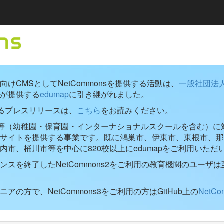
けCMSとしてNetCommonsを提供する活動は、
一般社団法
が提供する
edumap
に引き継がれました。
するプレスリリースは、
こちら
をお読みください。
学校等（幼稚園・保育園・インターナショナルスクールを含む）に対し
ブサイトを提供する事業です。既に鴻巣市、伊東市、東根市、那
内市、桶川市等を中心に820校以上にedumapをご利用いただ
ンスを終了したNetCommons2をご利用の教育機関のユーザは
アの方で、NetCommons3をご利用の方はGitHub上の
NetC