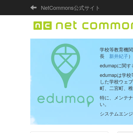
NetCommons公式サイト
学校等教育機関向
長
新井紀子
）
edumapに関
edumapは
した学校ウェ
町、二宮町、稚
特に、メンテナ
い。
システムエンジニ